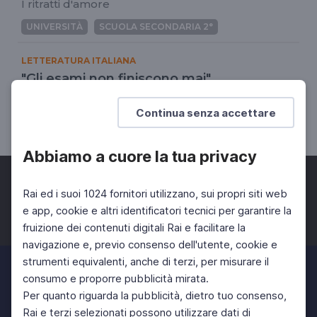
I ritratti d'amore
UNIVERSITÀ
SCUOLA SECONDARIA 2°
LETTERATURA ITALIANA
"Gli esami non finiscono mai"
La grande lezione di Eduardo
Continua senza accettare
SCUOLA SECONDARIA 2°
Abbiamo a cuore la tua privacy
Rai ed i suoi 1024 fornitori utilizzano, sui propri siti web
e app, cookie e altri identificatori tecnici per garantire la
fruizione dei contenuti digitali Rai e facilitare la
Facebook
Twitter
Instagram
navigazione e, previo consenso dell'utente, cookie e
strumenti equivalenti, anche di terzi, per misurare il
consumo e proporre pubblicità mirata.
Per quanto riguarda la pubblicità, dietro tuo consenso,
Rai e terzi selezionati possono utilizzare dati di