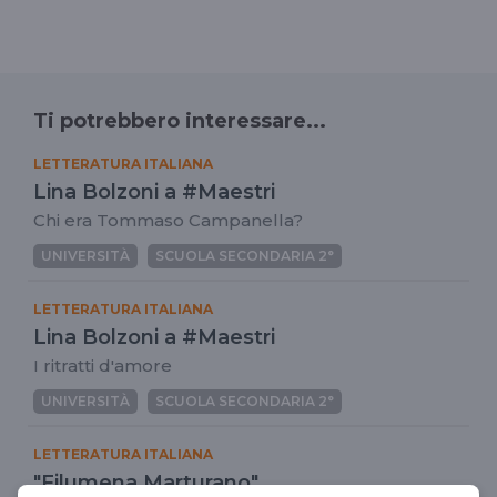
Ti potrebbero interessare...
LETTERATURA ITALIANA
Lina Bolzoni a #Maestri
Chi era Tommaso Campanella?
UNIVERSITÀ
SCUOLA SECONDARIA 2°
LETTERATURA ITALIANA
Lina Bolzoni a #Maestri
I ritratti d'amore
UNIVERSITÀ
SCUOLA SECONDARIA 2°
LETTERATURA ITALIANA
"Filumena Marturano"