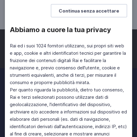
La grande lezione di Eduardo
Continua senza accettare
SCUOLA SECONDARIA 2°
Abbiamo a cuore la tua privacy
Rai ed i suoi 1024 fornitori utilizzano, sui propri siti web
e app, cookie e altri identificatori tecnici per garantire la
fruizione dei contenuti digitali Rai e facilitare la
Facebook
Twitter
Instagram
navigazione e, previo consenso dell'utente, cookie e
strumenti equivalenti, anche di terzi, per misurare il
consumo e proporre pubblicità mirata.
Per quanto riguarda la pubblicità, dietro tuo consenso,
Rai e terzi selezionati possono utilizzare dati di
geolocalizzazione, l'identificativo del dispositivo,
archiviare e/o accedere a informazioni sul dispositivo ed
elaborare dati personali (es. dati di navigazione,
identificatori derivati dall'autenticazione, indirizzi IP, etc)
al fine di creare, selezionare e mostrare annunci