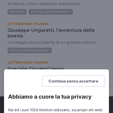
Scrittore, critico letterario, traduttore
DOCENTI
SCUOLA SECONDARIA 2°
LETTERATURA ITALIANA
Giuseppe Ungaretti, l'avventura della
poesia
Un viaggio alla scoperta di un grande autore
SCUOLA SECONDARIA 2°
LETTERATURA ITALIANA
Speciale Giovanni Verga
27 gennaio 1922 - 27 gennaio 2022
Continua senza accettare
DOCENTI
SCUOLA SECONDARIA 2°
Abbiamo a cuore la tua privacy
Rai ed i suoi 1024 fornitori utilizzano, sui propri siti web