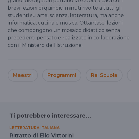
grandi divulgatori portano la scuola a casa con
brevi lezioni di quindici minuti rivolte a tutti gli
studenti su arte, scienza, letteratura, ma anche
informatica, cucina e musica. Ottantasei lezioni
che compongono un mosaico didattico senza
precedenti pensato e realizzato in collaborazione
con il Ministero dell'Istruzione.
Maestri
Programmi
Rai Scuola
Gi
Ti potrebbero interessare...
LETTERATURA ITALIANA
Ritratto di Elio Vittorini