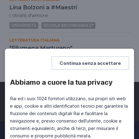
Lina Bolzoni a #Maestri
I ritratti d'amore
UNIVERSITÀ
SCUOLA SECONDARIA 2°
LETTERATURA ITALIANA
"Filumena Marturano"
La grande lezione di Eduardo
Continua senza accettare
SCUOLA SECONDARIA 2°
Abbiamo a cuore la tua privacy
Rai ed i suoi 1024 fornitori utilizzano, sui propri siti web
e app, cookie e altri identificatori tecnici per garantire la
fruizione dei contenuti digitali Rai e facilitare la
Facebook
Twitter
Instagram
navigazione e, previo consenso dell'utente, cookie e
strumenti equivalenti, anche di terzi, per misurare il
consumo e proporre pubblicità mirata.