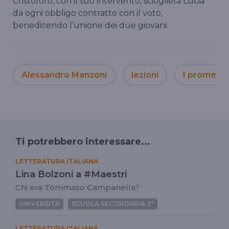
Cristoforo, con il suo intervento, scioglierà Lucia
da ogni obbligo contratto con il voto,
benedicendo l’unione dei due giovani.
Alessandro Manzoni
lezioni
I promessi
Ti potrebbero interessare...
LETTERATURA ITALIANA
Lina Bolzoni a #Maestri
Chi era Tommaso Campanella?
UNIVERSITÀ
SCUOLA SECONDARIA 2°
LETTERATURA ITALIANA