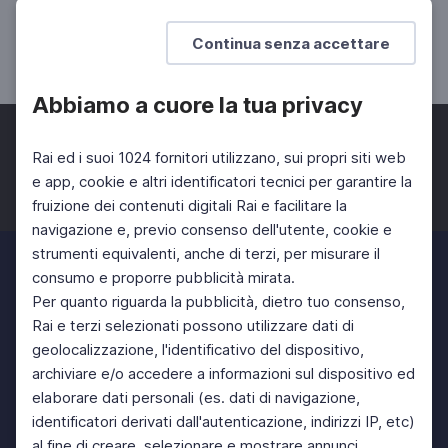
La grande lezione di Eduardo
Continua senza accettare
SCUOLA SECONDARIA 2°
Abbiamo a cuore la tua privacy
Rai ed i suoi 1024 fornitori utilizzano, sui propri siti web
e app, cookie e altri identificatori tecnici per garantire la
fruizione dei contenuti digitali Rai e facilitare la
Facebook
Twitter
Instagram
navigazione e, previo consenso dell'utente, cookie e
strumenti equivalenti, anche di terzi, per misurare il
consumo e proporre pubblicità mirata.
Per quanto riguarda la pubblicità, dietro tuo consenso,
Rai e terzi selezionati possono utilizzare dati di
geolocalizzazione, l'identificativo del dispositivo,
archiviare e/o accedere a informazioni sul dispositivo ed
elaborare dati personali (es. dati di navigazione,
identificatori derivati dall'autenticazione, indirizzi IP, etc)
al fine di creare, selezionare e mostrare annunci