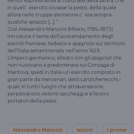
venuti espressi avvisi al tribunale della sanità, che
in quell`esercito covasse la peste, della quale
allora nelle truppe alemanne c`era sempre
qualche sprazzo […]. ”
Così Alessandro Manzoni (Milano, 1785–1873)
introduce il tema dell’avvicendamento degli
eserciti francese, tedesco e spagnolo sul territorio
dell’Italia settentrionale nell’anno 1629.
L’impero germanico, alleato con gli spagnoli che
non riuscivano a predominare sui Gonzaga di
Mantova, spedì in Italia un esercito composto in
gran parte da mercenari, detti Lanzichenecchi, i
quali, in tutti i luoghi che attraversarono,
perpetrarono violenti saccheggi e si fecero
portatori della peste.
Alessandro Manzoni
lezioni
I promessi