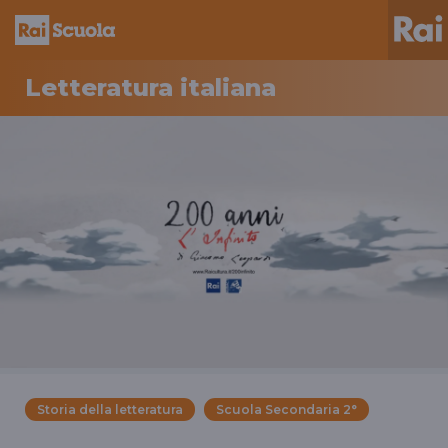
Letteratura italiana
Storia della letteratura
Scuola Secondaria 2°