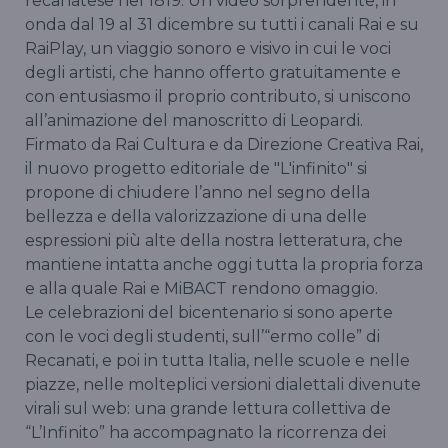
recanatese nel 1819. Un video sorprendente, in
onda dal 19 al 31 dicembre su tutti i canali Rai e su
RaiPlay, un viaggio sonoro e visivo in cui le voci
degli artisti, che hanno offerto gratuitamente e
con entusiasmo il proprio contributo, si uniscono
all’animazione del manoscritto di Leopardi.
Firmato da Rai Cultura e da Direzione Creativa Rai,
il nuovo progetto editoriale de "L'infinito" si
propone di chiudere l’anno nel segno della
bellezza e della valorizzazione di una delle
espressioni più alte della nostra letteratura, che
mantiene intatta anche oggi tutta la propria forza
e alla quale Rai e MiBACT rendono omaggio.
Le celebrazioni del bicentenario si sono aperte
con le voci degli studenti, sull’“ermo colle” di
Recanati, e poi in tutta Italia, nelle scuole e nelle
piazze, nelle molteplici versioni dialettali divenute
virali sul web: una grande lettura collettiva de
“L’Infinito” ha accompagnato la ricorrenza dei