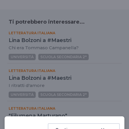
Ti potrebbero interessare...
LETTERATURA ITALIANA
Lina Bolzoni a #Maestri
Chi era Tommaso Campanella?
UNIVERSITÀ
SCUOLA SECONDARIA 2°
LETTERATURA ITALIANA
Lina Bolzoni a #Maestri
I ritratti d'amore
UNIVERSITÀ
SCUOLA SECONDARIA 2°
LETTERATURA ITALIANA
"Filumena Marturano"
La grande lezione di Eduardo