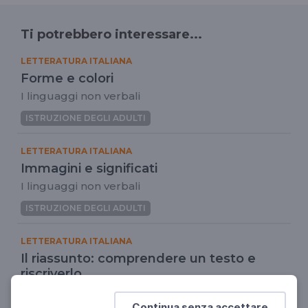
Ti potrebbero interessare...
LETTERATURA ITALIANA
Forme e colori
I linguaggi non verbali
ISTRUZIONE DEGLI ADULTI
LETTERATURA ITALIANA
Immagini e significati
I linguaggi non verbali
ISTRUZIONE DEGLI ADULTI
LETTERATURA ITALIANA
Il riassunto: comprendere un testo e
riscriverlo
Scrivere per comprendere e per comunicare
Continua senza accettare