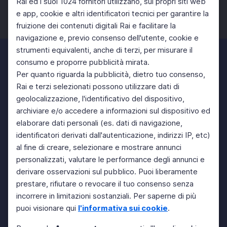
Rai ed i suoi 1024 fornitori utilizzano, sui propri siti web
e app, cookie e altri identificatori tecnici per garantire la
fruizione dei contenuti digitali Rai e facilitare la
Facebook
Twitter
Instagram
navigazione e, previo consenso dell'utente, cookie e
strumenti equivalenti, anche di terzi, per misurare il
consumo e proporre pubblicità mirata.
Per quanto riguarda la pubblicità, dietro tuo consenso,
Rai e terzi selezionati possono utilizzare dati di
geolocalizzazione, l'identificativo del dispositivo,
archiviare e/o accedere a informazioni sul dispositivo ed
elaborare dati personali (es. dati di navigazione,
identificatori derivati dall'autenticazione, indirizzi IP, etc)
al fine di creare, selezionare e mostrare annunci
personalizzati, valutare le performance degli annunci e
derivare osservazioni sul pubblico. Puoi liberamente
prestare, rifiutare o revocare il tuo consenso senza
incorrere in limitazioni sostanziali. Per saperne di più
puoi visionare qui
l'informativa sui cookie
.