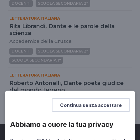
DOCENTI
SCUOLA SECONDARIA 2°
LETTERATURA ITALIANA
Rita Librandi, Dante e le parole della
scienza
Accademica della Crusca
DOCENTI
SCUOLA SECONDARIA 2°
SCUOLA SECONDARIA 1°
LETTERATURA ITALIANA
Roberto Antonelli, Dante poeta giudice
del mondo terreno
I parte - Conferenza del 1 marzo 2021
Continua senza accettare
DOCENTI
Abbiamo a cuore la tua privacy