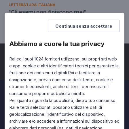
LETTERATURA ITALIANA
"Gli esami non finiscono mai"
La grande lezione di Eduardo
Continua senza accettare
SCUOLA SECONDARIA 2°
Abbiamo a cuore la tua privacy
Rai ed i suoi 1024 fornitori utilizzano, sui propri siti web
e app, cookie e altri identificatori tecnici per garantire la
fruizione dei contenuti digitali Rai e facilitare la
Facebook
Twitter
Instagram
navigazione e, previo consenso dell'utente, cookie e
strumenti equivalenti, anche di terzi, per misurare il
consumo e proporre pubblicità mirata.
Per quanto riguarda la pubblicità, dietro tuo consenso,
Rai e terzi selezionati possono utilizzare dati di
geolocalizzazione, l'identificativo del dispositivo,
archiviare e/o accedere a informazioni sul dispositivo ed
elaborare dati personali (es. dati di navigazione,