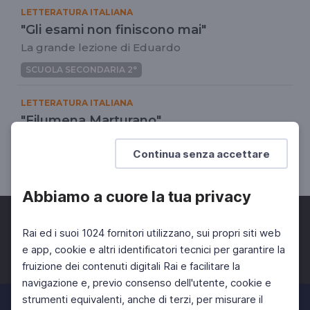
LETTERATURA ITALIANA
"Gli esami non finiscono mai"
La grande lezione di Eduardo
SCUOLA SECONDARIA 2°
LETTERATURA ITALIANA
"Filumena Marturano"
La grande lezione di Eduardo
Continua senza accettare
SCUOLA SECONDARIA 2°
Abbiamo a cuore la tua privacy
Rai ed i suoi 1024 fornitori utilizzano, sui propri siti web
e app, cookie e altri identificatori tecnici per garantire la
fruizione dei contenuti digitali Rai e facilitare la
Facebook
Twitter
Instagram
navigazione e, previo consenso dell'utente, cookie e
strumenti equivalenti, anche di terzi, per misurare il