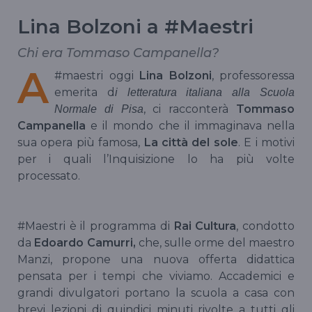
Lina Bolzoni a #Maestri
Chi era Tommaso Campanella?
A
#maestri oggi
Lina Bolzoni
, professoressa
emerita d
i letteratura italiana alla Scuola
, ci racconterà
Tommaso
Normale di Pisa
Campanella
e il mondo che il immaginava nella
sua opera più famosa,
La città del sole
. E i motivi
per i quali l’Inquisizione lo ha più volte
processato.
#Maestri è il programma di
Rai Cultura
, condotto
da
Edoardo Camurri,
che, sulle orme del maestro
Manzi, propone una nuova offerta didattica
pensata per i tempi che viviamo. Accademici e
grandi divulgatori portano la scuola a casa con
brevi lezioni di quindici minuti rivolte a tutti gli