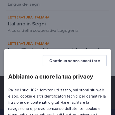
Lingua dei segni
LETTERATURA ITALIANA
Italiano in Segni
A cura della cooperativa Logogenia
LETTERATURA ITALIANA
I modificatori del nome e del verbo e le
espansioni della frase
Continua senza accettare
Lingua dei segni
Abbiamo a cuore la tua privacy
Rai ed i suoi 1024 fornitori utilizzano, sui propri siti web
e app, cookie e altri identificatori tecnici per garantire la
fruizione dei contenuti digitali Rai e facilitare la
Facebook
Twitter
Instagram
navigazione e, previo consenso dell'utente, cookie e
strumenti equivalenti, anche di terzi, per misurare il