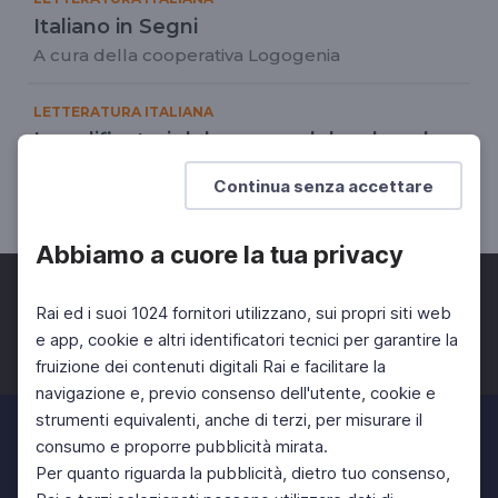
Italiano in Segni
A cura della cooperativa Logogenia
LETTERATURA ITALIANA
I modificatori del nome e del verbo e le
espansioni della frase
Continua senza accettare
Lingua dei segni
Abbiamo a cuore la tua privacy
Rai ed i suoi 1024 fornitori utilizzano, sui propri siti web
e app, cookie e altri identificatori tecnici per garantire la
fruizione dei contenuti digitali Rai e facilitare la
Facebook
Twitter
Instagram
navigazione e, previo consenso dell'utente, cookie e
strumenti equivalenti, anche di terzi, per misurare il
consumo e proporre pubblicità mirata.
Per quanto riguarda la pubblicità, dietro tuo consenso,