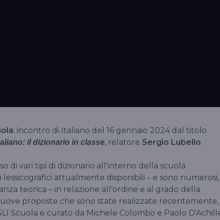
uola
: incontro di Italiano del 16 gennaio 2024 dal titolo
, relatore
Sergio Lubello
.
aliano: il dizionario in classe
 di vari tipi di dizionario all'interno della scuola
 lessicografici attualmente disponibili – e sono numerosi,
nza teorica – in relazione all'ordine e al grado della
 nuove proposte che sono state realizzate recentemente,
'ASLI Scuola e curato da Michele Colombo e Paolo D'Achill