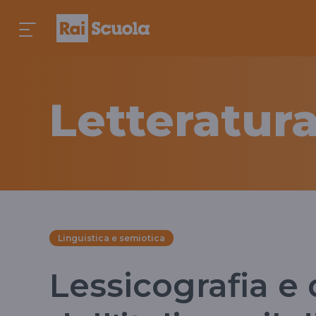
Letteratura
Linguistica e semiotica
Lessicografia e 