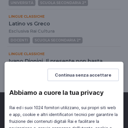
UNIVERSITÀ
SCUOLA SECONDARIA 2°
LINGUE CLASSICHE
Latino vs Greco
Esclusiva Rai Cultura
DOCENTI
SCUOLA SECONDARIA 2°
LINGUE CLASSICHE
Ivano Dionigi. Il presente non basta
La lezione del latino per il nostro futuro
Continua senza accettare
UNIVERSITÀ
DOCENTI
SCUOLA SECONDARIA 2°
Abbiamo a cuore la tua privacy
Rai ed i suoi 1024 fornitori utilizzano, sui propri siti web
e app, cookie e altri identificatori tecnici per garantire la
fruizione dei contenuti digitali Rai e facilitare la
Facebook
Twitter
Instagram