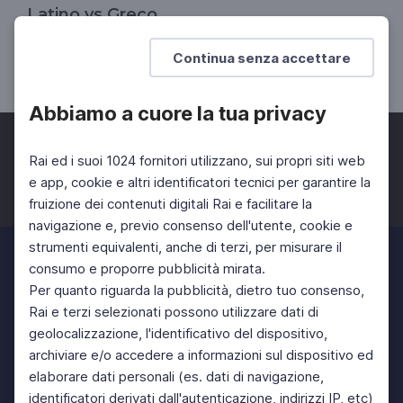
Latino vs Greco
Esclusiva Rai Cultura
Continua senza accettare
DOCENTI
SCUOLA SECONDARIA 2°
Abbiamo a cuore la tua privacy
Rai ed i suoi 1024 fornitori utilizzano, sui propri siti web
e app, cookie e altri identificatori tecnici per garantire la
fruizione dei contenuti digitali Rai e facilitare la
Facebook
Twitter
Instagram
navigazione e, previo consenso dell'utente, cookie e
strumenti equivalenti, anche di terzi, per misurare il
consumo e proporre pubblicità mirata.
Per quanto riguarda la pubblicità, dietro tuo consenso,
Rai e terzi selezionati possono utilizzare dati di
geolocalizzazione, l'identificativo del dispositivo,
archiviare e/o accedere a informazioni sul dispositivo ed
elaborare dati personali (es. dati di navigazione,
identificatori derivati dall'autenticazione, indirizzi IP, etc)