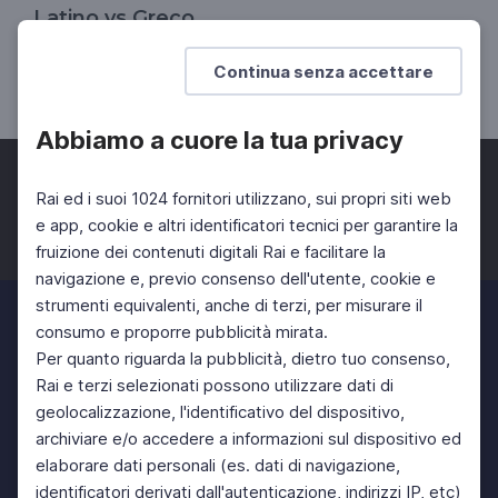
Latino vs Greco
Esclusiva Rai Cultura
Continua senza accettare
DOCENTI
SCUOLA SECONDARIA 2°
Abbiamo a cuore la tua privacy
Rai ed i suoi 1024 fornitori utilizzano, sui propri siti web
e app, cookie e altri identificatori tecnici per garantire la
fruizione dei contenuti digitali Rai e facilitare la
Facebook
Twitter
Instagram
navigazione e, previo consenso dell'utente, cookie e
strumenti equivalenti, anche di terzi, per misurare il
consumo e proporre pubblicità mirata.
Per quanto riguarda la pubblicità, dietro tuo consenso,
Rai e terzi selezionati possono utilizzare dati di
geolocalizzazione, l'identificativo del dispositivo,
archiviare e/o accedere a informazioni sul dispositivo ed
elaborare dati personali (es. dati di navigazione,
identificatori derivati dall'autenticazione, indirizzi IP, etc)