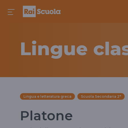
Lingue cla
Lingua e letteratura greca
Scuola Secondaria 2°
Platone