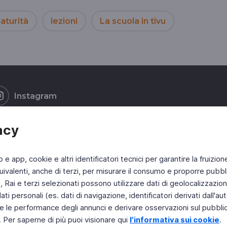
aturità
lezioni
La scuola in tivu
Instagram
acy
b e app, cookie e altri identificatori tecnici per garantire la fruizion
ivalenti, anche di terzi, per misurare il consumo e proporre pubbli
Rai e terzi selezionati possono utilizzare dati di geolocalizzazione,
 personali (es. dati di navigazione, identificatori derivati dall'auten
e le performance degli annunci e derivare osservazioni sul pubblico
. Per saperne di più puoi visionare qui
l'informativa sui cookie
.