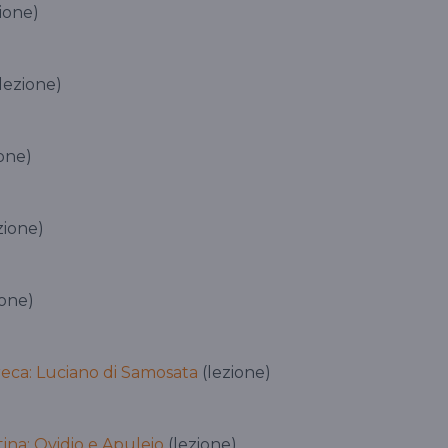
ione)
lezione)
one)
zione)
ione)
reca: Luciano di Samosata
(lezione)
tina: Ovidio e Apuleio
(lezione)