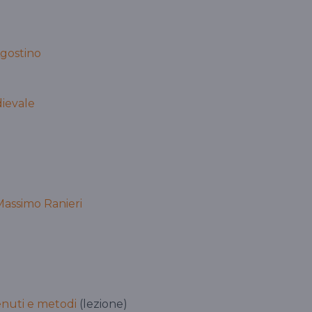
'Agostino
dievale
Massimo Ranieri
enuti e metodi
(lezione)