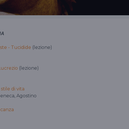
NA
este - Tucidide
(lezione)
 Lucrezio
(lezione)
tile di vita
Seneca, Agostino
ncanza