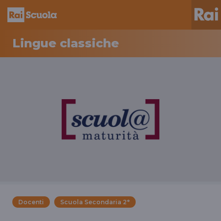
Lingue classiche
Docenti
Scuola Secondaria 2°