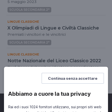
5 maggio 2023
SCUOLA SECONDARIA 2°
LINGUE CLASSICHE
X Olimpiadi di Lingue e Civiltà Classiche
Premiati i vincitori e le vincitrici
SCUOLA SECONDARIA 2°
LINGUE CLASSICHE
Notte Nazionale del Liceo Classico 2022
Prof. Rocco Schembra, ideatore e coordinatore
dell'evento
Continua senza accettare
SCUOLA SECONDARIA 2°
Abbiamo a cuore la tua privacy
Rai ed i suoi 1024 fornitori utilizzano, sui propri siti web