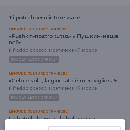
Ti potrebbero interessare...
LINGUE E CULTURE STRANIERE
«Pushkin-nostro tutto» « Пушкин-наше
всё»
Il freddo poetico. Поэтический мороз
SCUOLA SECONDARIA 2°
LINGUE E CULTURE STRANIERE
«Gelo e sole; la giornata è meravigliosa!»
Il freddo poetico. Поэтический мороз
SCUOLA SECONDARIA 2°
LINGUE E CULTURE STRANIERE
La betulla bianca - la bella russa
Il freddo poetico. Поэтический мороз