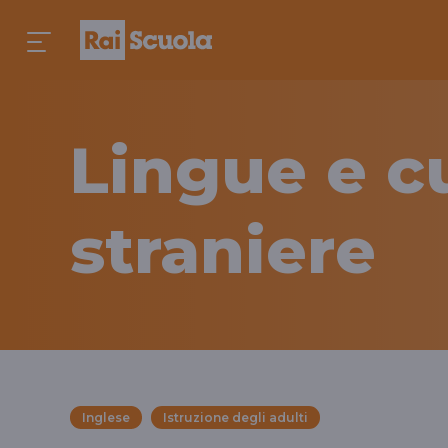
Lingue e c
straniere
Inglese
Istruzione degli adulti