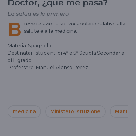
Doctor, ¿qué me pasa?
La salud es lo primero
B
reve relazione sul vocabolario relativo alla
salute e alla medicina.
Materia: Spagnolo.
Destinatari: studenti di 4º e 5º Scuola Secondaria
di II grado.
Professore: Manuel Alonso Perez
medicina
Ministero Istruzione
Manuel 