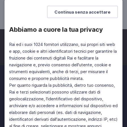
Quijote
Continua senza accettare
SCUOLA SECONDARIA 2°
Abbiamo a cuore la tua privacy
Rai ed i suoi 1024 fornitori utilizzano, sui propri siti web
e app, cookie e altri identificatori tecnici per garantire la
fruizione dei contenuti digitali Rai e facilitare la
Facebook
Twitter
Instagram
navigazione e, previo consenso dell'utente, cookie e
strumenti equivalenti, anche di terzi, per misurare il
consumo e proporre pubblicità mirata.
Per quanto riguarda la pubblicità, dietro tuo consenso,
Rai e terzi selezionati possono utilizzare dati di
geolocalizzazione, l'identificativo del dispositivo,
archiviare e/o accedere a informazioni sul dispositivo ed
elaborare dati personali (es. dati di navigazione,
identificatori derivati dall'autenticazione, indirizzi IP, etc)
al fine di creare, selezionare e mostrare annunci