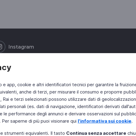
Instagram
acy
b e app, cookie e altri identificatori tecnici per garantire la fruizion
ivalenti, anche di terzi, per misurare il consumo e proporre pubbli
Rai e terzi selezionati possono utilizzare dati di geolocalizzazione,
 personali (es. dati di navigazione, identificatori derivati dall'auten
e le performance degli annunci e derivare osservazioni sul pubblico
. Per saperne di più puoi visionare qui
l'informativa sui cookie
.
 e strumenti equivalenti. Il tasto
Continua senza accettare
chiu