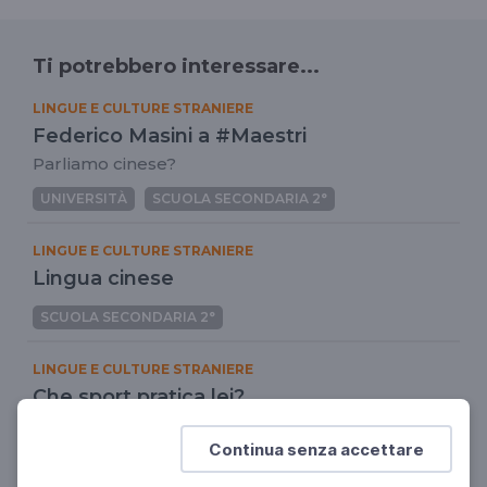
Ti potrebbero interessare...
LINGUE E CULTURE STRANIERE
Federico Masini a #Maestri
Parliamo cinese?
UNIVERSITÀ
SCUOLA SECONDARIA 2°
LINGUE E CULTURE STRANIERE
Lingua cinese
SCUOLA SECONDARIA 2°
LINGUE E CULTURE STRANIERE
Che sport pratica lei?
Cinese facile facile/2
Continua senza accettare
SCUOLA SECONDARIA 2°