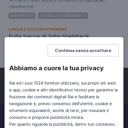
16 marzo 1850: esce il romanzo di Nathaniel
Hawthorne
UNIVERSITÀ
SCUOLA SECONDARIA 2°
LINGUE E CULTURE STRANIERE
Sulle tracce di John Steinbeck
Un viaggio nei luoghi dello scrittore
Continua senza accettare
UNIVERSITÀ
SCUOLA SECONDARIA 2°
Abbiamo a cuore la tua privacy
Rai ed i suoi 1024 fornitori utilizzano, sui propri siti web
e app, cookie e altri identificatori tecnici per garantire la
fruizione dei contenuti digitali Rai e facilitare la
Facebook
Twitter
Instagram
navigazione e, previo consenso dell'utente, cookie e
strumenti equivalenti, anche di terzi, per misurare il
consumo e proporre pubblicità mirata.
Per quanto riguarda la pubblicità, dietro tuo consenso,