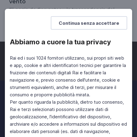
vento
El genio de Cervantes y la trascendencia del
Quijote
Continua senza accettare
SCUOLA SECONDARIA 2°
Abbiamo a cuore la tua privacy
Rai ed i suoi 1024 fornitori utilizzano, sui propri siti web
e app, cookie e altri identificatori tecnici per garantire la
fruizione dei contenuti digitali Rai e facilitare la
Facebook
Twitter
Instagram
navigazione e, previo consenso dell'utente, cookie e
strumenti equivalenti, anche di terzi, per misurare il
consumo e proporre pubblicità mirata.
Per quanto riguarda la pubblicità, dietro tuo consenso,
Rai e terzi selezionati possono utilizzare dati di
geolocalizzazione, l'identificativo del dispositivo,
archiviare e/o accedere a informazioni sul dispositivo ed
elaborare dati personali (es. dati di navigazione,