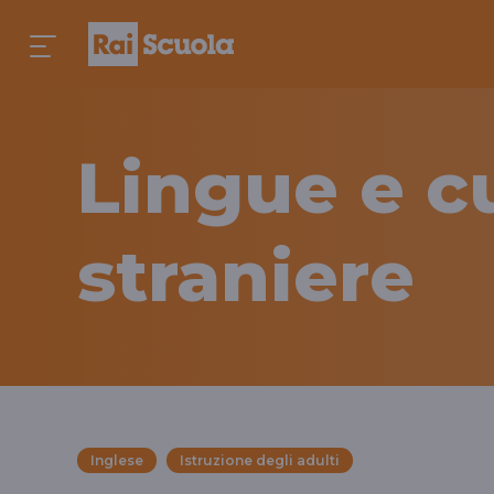
Lingue e c
straniere
Inglese
Istruzione degli adulti