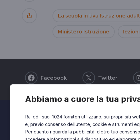
La scuola in tivu Istruzione adult
Ministero Istruzione
lezioni
Facebook
Twitter
Abbiamo a cuore la tua priv
Rai ed i suoi 1024 fornitori utilizzano, sui propri siti we
e, previo consenso dell'utente, cookie e strumenti equ
Per quanto riguarda la pubblicità, dietro tuo consenso, 
accedere a informazioni sul dispositivo ed elaborare dati