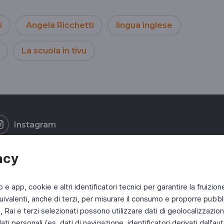
i
Angela Ricchetti
lingua inglese
La scuola in tivu
Instagram
acy
b e app, cookie e altri identificatori tecnici per garantire la fruizion
ivalenti, anche di terzi, per misurare il consumo e proporre pubbli
Rai e terzi selezionati possono utilizzare dati di geolocalizzazione,
 personali (es. dati di navigazione, identificatori derivati dall'auten