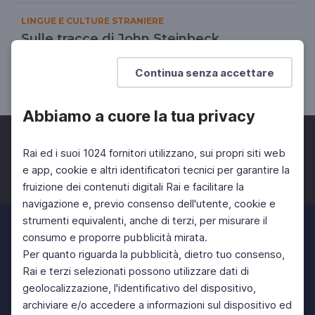
LINGUE E CULTURE STRANIERE
Sulle tracce di John Steinbeck
Un viaggio nei luoghi dello scrittore
Continua senza accettare
UNIVERSITÀ
SCUOLA SECONDARIA 2°
Abbiamo a cuore la tua privacy
Rai ed i suoi 1024 fornitori utilizzano, sui propri siti web
e app, cookie e altri identificatori tecnici per garantire la
fruizione dei contenuti digitali Rai e facilitare la
Facebook
Twitter
Instagram
navigazione e, previo consenso dell'utente, cookie e
strumenti equivalenti, anche di terzi, per misurare il
consumo e proporre pubblicità mirata.
Per quanto riguarda la pubblicità, dietro tuo consenso,
Rai e terzi selezionati possono utilizzare dati di
geolocalizzazione, l'identificativo del dispositivo,
archiviare e/o accedere a informazioni sul dispositivo ed