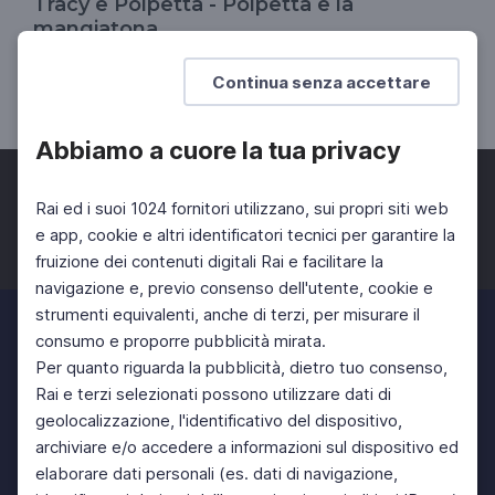
Tracy e Polpetta - Polpetta e la
mangiatona
Il Divertinglese
Continua senza accettare
SCUOLA PRIMARIA
SCUOLA SECONDARIA 1°
Abbiamo a cuore la tua privacy
Rai ed i suoi 1024 fornitori utilizzano, sui propri siti web
e app, cookie e altri identificatori tecnici per garantire la
fruizione dei contenuti digitali Rai e facilitare la
Facebook
Twitter
Instagram
navigazione e, previo consenso dell'utente, cookie e
strumenti equivalenti, anche di terzi, per misurare il
consumo e proporre pubblicità mirata.
Per quanto riguarda la pubblicità, dietro tuo consenso,
Rai e terzi selezionati possono utilizzare dati di
geolocalizzazione, l'identificativo del dispositivo,
archiviare e/o accedere a informazioni sul dispositivo ed
elaborare dati personali (es. dati di navigazione,