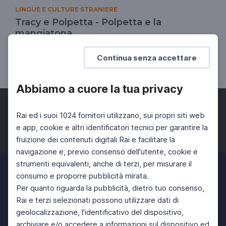
LINGUE E CULTURE STRANIERE
Tracy e Polpetta - Polpetta e la
mangiatona
Il Divertinglese
Continua senza accettare
SCUOLA PRIMARIA
SCUOLA SECONDARIA 1°
Abbiamo a cuore la tua privacy
Rai ed i suoi 1024 fornitori utilizzano, sui propri siti web
e app, cookie e altri identificatori tecnici per garantire la
fruizione dei contenuti digitali Rai e facilitare la
Facebook
Twitter
Instagram
navigazione e, previo consenso dell'utente, cookie e
strumenti equivalenti, anche di terzi, per misurare il
consumo e proporre pubblicità mirata.
Per quanto riguarda la pubblicità, dietro tuo consenso,
Rai e terzi selezionati possono utilizzare dati di
geolocalizzazione, l'identificativo del dispositivo,
archiviare e/o accedere a informazioni sul dispositivo ed