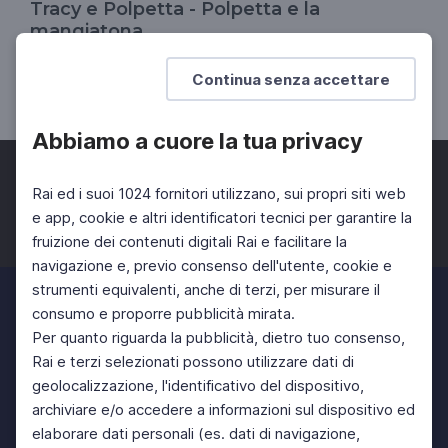
Tracy e Polpetta - Polpetta e la
mangiatona
Il Divertinglese
Continua senza accettare
SCUOLA PRIMARIA
SCUOLA SECONDARIA 1°
Abbiamo a cuore la tua privacy
Rai ed i suoi 1024 fornitori utilizzano, sui propri siti web
e app, cookie e altri identificatori tecnici per garantire la
fruizione dei contenuti digitali Rai e facilitare la
Facebook
Twitter
Instagram
navigazione e, previo consenso dell'utente, cookie e
strumenti equivalenti, anche di terzi, per misurare il
consumo e proporre pubblicità mirata.
Per quanto riguarda la pubblicità, dietro tuo consenso,
Rai e terzi selezionati possono utilizzare dati di
geolocalizzazione, l'identificativo del dispositivo,
archiviare e/o accedere a informazioni sul dispositivo ed
elaborare dati personali (es. dati di navigazione,