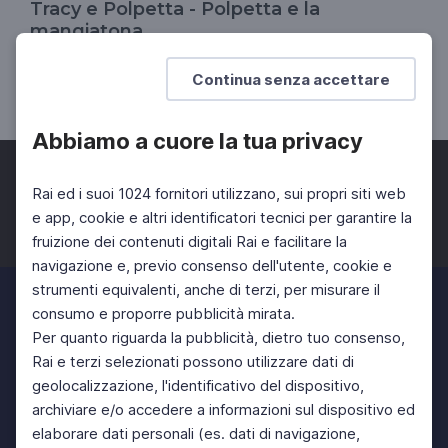
Tracy e Polpetta - Polpetta e la
mangiatona
Il Divertinglese
Continua senza accettare
SCUOLA PRIMARIA
SCUOLA SECONDARIA 1°
Abbiamo a cuore la tua privacy
Rai ed i suoi 1024 fornitori utilizzano, sui propri siti web
e app, cookie e altri identificatori tecnici per garantire la
fruizione dei contenuti digitali Rai e facilitare la
Facebook
Twitter
Instagram
navigazione e, previo consenso dell'utente, cookie e
strumenti equivalenti, anche di terzi, per misurare il
consumo e proporre pubblicità mirata.
Per quanto riguarda la pubblicità, dietro tuo consenso,
Rai e terzi selezionati possono utilizzare dati di
geolocalizzazione, l'identificativo del dispositivo,
archiviare e/o accedere a informazioni sul dispositivo ed
elaborare dati personali (es. dati di navigazione,