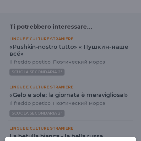
Ti potrebbero interessare...
LINGUE E CULTURE STRANIERE
«Pushkin-nostro tutto» « Пушкин-наше
всё»
Il freddo poetico. Поэтический мороз
SCUOLA SECONDARIA 2°
LINGUE E CULTURE STRANIERE
«Gelo e sole; la giornata è meravigliosa!»
Il freddo poetico. Поэтический мороз
SCUOLA SECONDARIA 2°
LINGUE E CULTURE STRANIERE
La betulla bianca - la bella russa