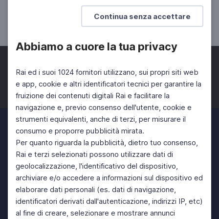
Il freddo poetico. Поэтический мороз
Continua senza accettare
SCUOLA SECONDARIA 2°
Abbiamo a cuore la tua privacy
Rai ed i suoi 1024 fornitori utilizzano, sui propri siti web
e app, cookie e altri identificatori tecnici per garantire la
fruizione dei contenuti digitali Rai e facilitare la
Facebook
Twitter
Instagram
navigazione e, previo consenso dell'utente, cookie e
strumenti equivalenti, anche di terzi, per misurare il
consumo e proporre pubblicità mirata.
Per quanto riguarda la pubblicità, dietro tuo consenso,
Rai e terzi selezionati possono utilizzare dati di
geolocalizzazione, l'identificativo del dispositivo,
archiviare e/o accedere a informazioni sul dispositivo ed
elaborare dati personali (es. dati di navigazione,
identificatori derivati dall'autenticazione, indirizzi IP, etc)
al fine di creare, selezionare e mostrare annunci