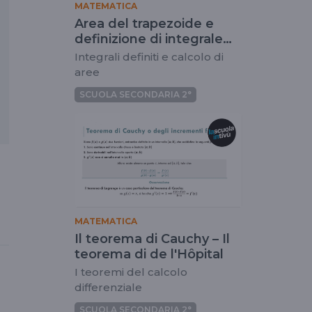
MATEMATICA
Area del trapezoide e
definizione di integrale
definito
Integrali definiti e calcolo di
aree
SCUOLA SECONDARIA 2°
MATEMATICA
Il teorema di Cauchy – Il
teorema di de l'Hôpital
I teoremi del calcolo
differenziale
SCUOLA SECONDARIA 2°