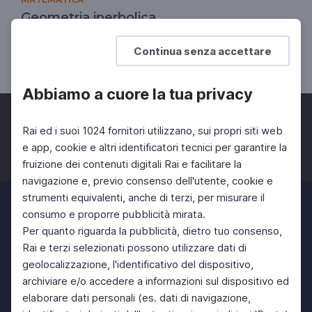
Geometria iperbolica
Le geometrie non euclidee
Continua senza accettare
SCUOLA SECONDARIA 2°
Abbiamo a cuore la tua privacy
Rai ed i suoi 1024 fornitori utilizzano, sui propri siti web
e app, cookie e altri identificatori tecnici per garantire la
fruizione dei contenuti digitali Rai e facilitare la
Facebook
Twitter
Instagram
navigazione e, previo consenso dell'utente, cookie e
strumenti equivalenti, anche di terzi, per misurare il
consumo e proporre pubblicità mirata.
Per quanto riguarda la pubblicità, dietro tuo consenso,
Rai e terzi selezionati possono utilizzare dati di
geolocalizzazione, l'identificativo del dispositivo,
archiviare e/o accedere a informazioni sul dispositivo ed
elaborare dati personali (es. dati di navigazione,