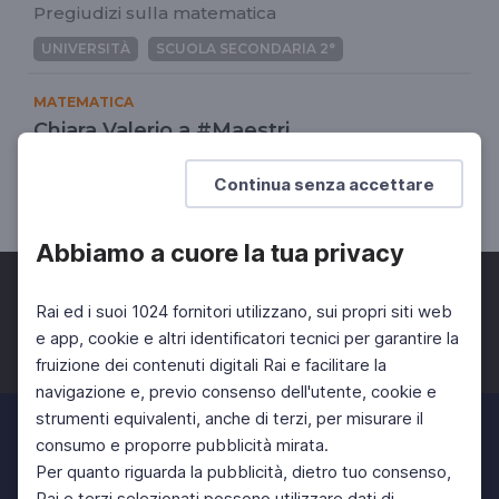
Pregiudizi sulla matematica
UNIVERSITÀ
SCUOLA SECONDARIA 2°
MATEMATICA
Chiara Valerio a #Maestri
La matematica è politica
Continua senza accettare
UNIVERSITÀ
SCUOLA SECONDARIA 2°
Abbiamo a cuore la tua privacy
Rai ed i suoi 1024 fornitori utilizzano, sui propri siti web
e app, cookie e altri identificatori tecnici per garantire la
fruizione dei contenuti digitali Rai e facilitare la
Facebook
Twitter
Instagram
navigazione e, previo consenso dell'utente, cookie e
strumenti equivalenti, anche di terzi, per misurare il
consumo e proporre pubblicità mirata.
Per quanto riguarda la pubblicità, dietro tuo consenso,
Rai e terzi selezionati possono utilizzare dati di