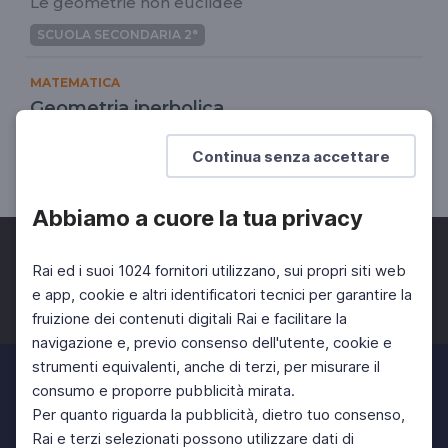
Le geometrie non euclidee
SCUOLA SECONDARIA 2°
MATEMATICA
Geometria iperbolica
Le geometrie non euclidee
Continua senza accettare
SCUOLA SECONDARIA 2°
Abbiamo a cuore la tua privacy
Rai ed i suoi 1024 fornitori utilizzano, sui propri siti web
e app, cookie e altri identificatori tecnici per garantire la
fruizione dei contenuti digitali Rai e facilitare la
Facebook
Twitter
Instagram
navigazione e, previo consenso dell'utente, cookie e
strumenti equivalenti, anche di terzi, per misurare il
consumo e proporre pubblicità mirata.
Per quanto riguarda la pubblicità, dietro tuo consenso,
Rai e terzi selezionati possono utilizzare dati di