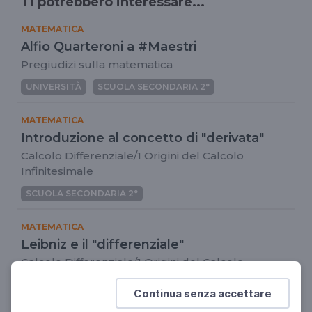
Ti potrebbero interessare...
MATEMATICA
Alfio Quarteroni a #Maestri
Pregiudizi sulla matematica
UNIVERSITÀ
SCUOLA SECONDARIA 2°
MATEMATICA
Introduzione al concetto di "derivata"
Calcolo Differenziale/1 Origini del Calcolo
Infinitesimale
SCUOLA SECONDARIA 2°
MATEMATICA
Leibniz e il "differenziale"
Calcolo Differenziale/1 Origini del Calcolo
Infinitesimale
Continua senza accettare
SCUOLA SECONDARIA 2°