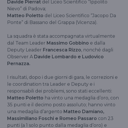
Davide Pierrat
del Liceo Scientifico “Ippolito
Nievo” di Padova;
Matteo Poletto
del Liceo Scientifico “Jacopo Da
Ponte” di Bassano del Grappa (Vicenza).
La squadra è stata accompagnata virtualmente
dal Team Leader
Massimo Gobbino
e dalla
Deputy Leader
Francesca Rizzo
, nonché dagli
Observer A
Davide Lombardo e Ludovico
Pernazza.
I risultati, dopo i due giorni di gara, le correzioni e
le coordination tra Leader e Deputy e i
responsabili dei problemi, sono stati eccellenti:
Matteo Poletto
ha vinto una medaglia d’oro, con
35 punti e il decimo posto assoluto; hanno vinto
una medaglia d’argento
Matteo Damiano,
Massimiliano Foschi e Romeo Passaro
con 23
punti (a 1 solo punto dalla medaglia d’oro) e