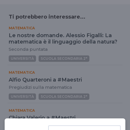
Ti potrebbero interessare...
MATEMATICA
Le nostre domande. Alessio Figalli: La
matematica è il linguaggio della natura?
Seconda puntata
UNIVERSITÀ
SCUOLA SECONDARIA 2°
MATEMATICA
Alfio Quarteroni a #Maestri
Pregiudizi sulla matematica
UNIVERSITÀ
SCUOLA SECONDARIA 2°
MATEMATICA
Chiara Valerio a #Maestri
La matematica è politica