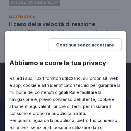
SCUOLA SECONDARIA 2°
MATEMATICA
Il caso della velocità di reazione
Calcolo Differenziale/4 Derivata e rapidità di
variazione
Continua senza accettare
SCUOLA SECONDARIA 2°
Abbiamo a cuore la tua privacy
Rai ed i suoi 1024 fornitori utilizzano, sui propri siti web
e app, cookie e altri identificatori tecnici per garantire la
fruizione dei contenuti digitali Rai e facilitare la
Facebook
Twitter
Instagram
navigazione e, previo consenso dell'utente, cookie e
strumenti equivalenti, anche di terzi, per misurare il
consumo e proporre pubblicità mirata.
Per quanto riguarda la pubblicità, dietro tuo consenso,
Rai e terzi selezionati possono utilizzare dati di