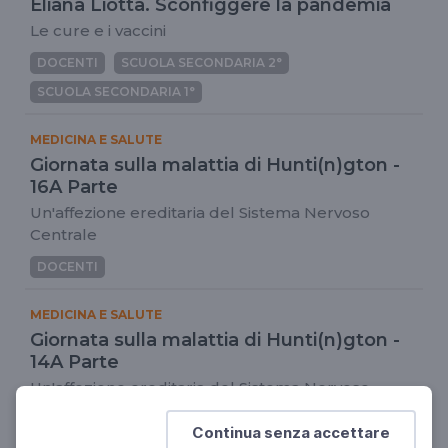
Eliana Liotta. Sconfiggere la pandemia
Le cure e i vaccini
DOCENTI
SCUOLA SECONDARIA 2°
SCUOLA SECONDARIA 1°
MEDICINA E SALUTE
Giornata sulla malattia di Hunti(n)gton -
16A Parte
Un'affezione ereditaria del Sistema Nervoso
Centrale
DOCENTI
MEDICINA E SALUTE
Giornata sulla malattia di Hunti(n)gton -
14A Parte
Un'affezione ereditaria del Sistema Nervoso
Centrale
Continua senza accettare
DOCENTI