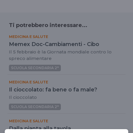
Ti potrebbero interessare...
MEDICINA E SALUTE
Memex Doc-Cambiamenti - Cibo
Il 5 febbraio è la Giornata mondiale contro lo
spreco alimentare
SCUOLA SECONDARIA 2°
MEDICINA E SALUTE
Il cioccolato: fa bene o fa male?
Il cioccolato
SCUOLA SECONDARIA 2°
MEDICINA E SALUTE
Dalla pianta alla tavola…