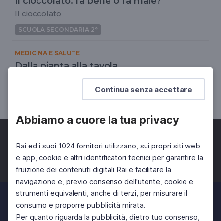
Il cioccolato: fa bene o fa male?
Il cioccolato
SCUOLA SECONDARIA 2°
MEDICINA E SALUTE
Dalla pianta alla tavola…
Il cioccolato
Continua senza accettare
SCUOLA SECONDARIA 2°
Abbiamo a cuore la tua privacy
Rai ed i suoi 1024 fornitori utilizzano, sui propri siti web
e app, cookie e altri identificatori tecnici per garantire la
fruizione dei contenuti digitali Rai e facilitare la
Facebook
Twitter
Instagram
navigazione e, previo consenso dell'utente, cookie e
strumenti equivalenti, anche di terzi, per misurare il
consumo e proporre pubblicità mirata.
Per quanto riguarda la pubblicità, dietro tuo consenso,