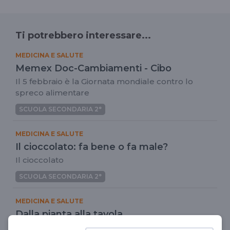
Ti potrebbero interessare...
MEDICINA E SALUTE
Memex Doc-Cambiamenti - Cibo
Il 5 febbraio è la Giornata mondiale contro lo
spreco alimentare
SCUOLA SECONDARIA 2°
MEDICINA E SALUTE
Il cioccolato: fa bene o fa male?
Il cioccolato
SCUOLA SECONDARIA 2°
MEDICINA E SALUTE
Dalla pianta alla tavola…
Il cioccolato