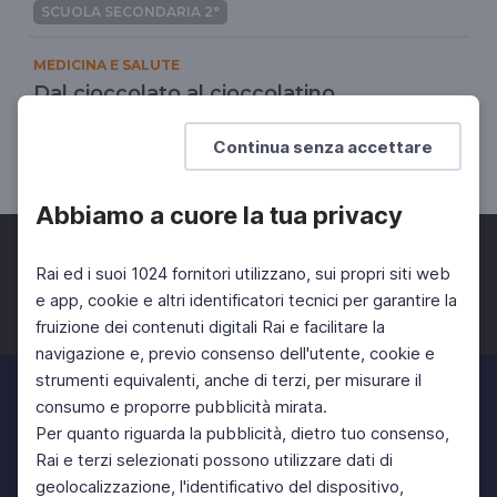
SCUOLA SECONDARIA 2°
MEDICINA E SALUTE
Dal cioccolato al cioccolatino…
Il cioccolato
Continua senza accettare
SCUOLA SECONDARIA 2°
Abbiamo a cuore la tua privacy
Rai ed i suoi 1024 fornitori utilizzano, sui propri siti web
e app, cookie e altri identificatori tecnici per garantire la
fruizione dei contenuti digitali Rai e facilitare la
Facebook
Twitter
Instagram
navigazione e, previo consenso dell'utente, cookie e
strumenti equivalenti, anche di terzi, per misurare il
consumo e proporre pubblicità mirata.
Per quanto riguarda la pubblicità, dietro tuo consenso,
Rai e terzi selezionati possono utilizzare dati di
geolocalizzazione, l'identificativo del dispositivo,