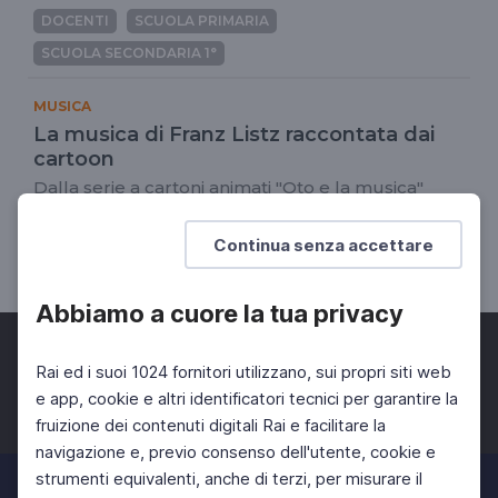
DOCENTI
SCUOLA PRIMARIA
SCUOLA SECONDARIA 1°
MUSICA
La musica di Franz Listz raccontata dai
cartoon
Dalla serie a cartoni animati "Oto e la musica"
DOCENTI
SCUOLA PRIMARIA
Continua senza accettare
SCUOLA SECONDARIA 1°
Abbiamo a cuore la tua privacy
Rai ed i suoi 1024 fornitori utilizzano, sui propri siti web
e app, cookie e altri identificatori tecnici per garantire la
fruizione dei contenuti digitali Rai e facilitare la
Facebook
Twitter
Instagram
navigazione e, previo consenso dell'utente, cookie e
strumenti equivalenti, anche di terzi, per misurare il