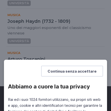
UNIVERSITÀ
MUSICA
Joseph Haydn (1732 - 1809)
Uno dei maggiori esponenti del classicismo
viennese
UNIVERSITÀ
MUSICA
Arturo Toscanini
I grandi della musica
Continua senza accettare
DOCENTI
SCUOLA SECONDARIA 2°
Abbiamo a cuore la tua privacy
Rai ed i suoi 1024 fornitori utilizzano, sui propri siti web
e app, cookie e altri identificatori tecnici per garantire la
Facebook
Twitter
Instagram