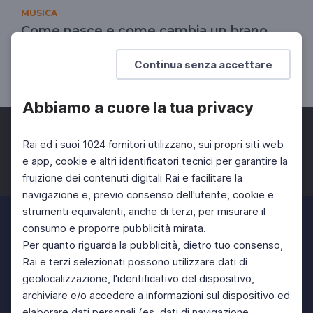
MUSICA
Come nasce e come cambia un brano
Lo sviluppo dell'idea musicale
Continua senza accettare
SCUOLA SECONDARIA 2°
Abbiamo a cuore la tua privacy
Rai ed i suoi 1024 fornitori utilizzano, sui propri siti web
e app, cookie e altri identificatori tecnici per garantire la
fruizione dei contenuti digitali Rai e facilitare la
Facebook
Twitter
Instagram
navigazione e, previo consenso dell'utente, cookie e
strumenti equivalenti, anche di terzi, per misurare il
consumo e proporre pubblicità mirata.
Per quanto riguarda la pubblicità, dietro tuo consenso,
Rai e terzi selezionati possono utilizzare dati di
geolocalizzazione, l'identificativo del dispositivo,
archiviare e/o accedere a informazioni sul dispositivo ed
elaborare dati personali (es. dati di navigazione,