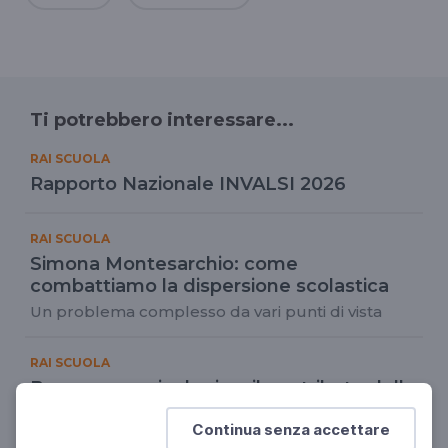
Ti potrebbero interessare...
RAI SCUOLA
Rapporto Nazionale INVALSI 2026
RAI SCUOLA
Simona Montesarchio: come
combattiamo la dispersione scolastica
Un problema complesso da vari punti di vista
RAI SCUOLA
Benessere psicologico: il contributo della
ricerca INDIRE
Continua senza accettare
La formazione della comunità educante