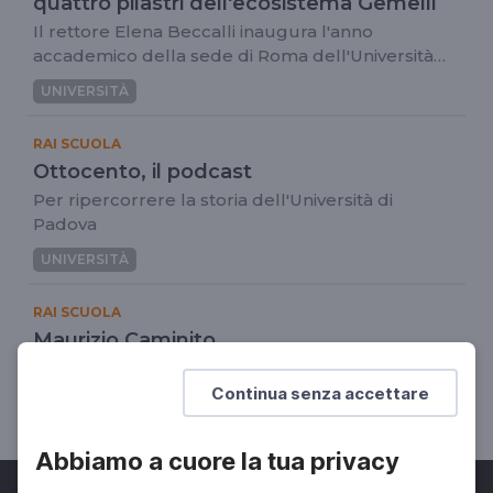
quattro pilastri dell'ecosistema Gemelli
Il rettore Elena Beccalli inaugura l'anno
accademico della sede di Roma dell'Università
Cattolica
UNIVERSITÀ
RAI SCUOLA
Ottocento, il podcast
Per ripercorrere la storia dell'Università di
Padova
UNIVERSITÀ
RAI SCUOLA
Maurizio Caminito
Fiera Didacta 2022
Continua senza accettare
UNIVERSITÀ
DOCENTI
Abbiamo a cuore la tua privacy